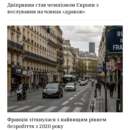
Дніпрянин став чемпіоном Європи з
веслування на човнах «дракон»
Франція зіткнулася з найвищим рівнем
безробіття з 2020 року