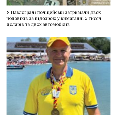
У Павлограді поліцейські затримали двох
чоловіків за підозрою у вимаганні 5 тисяч
доларів та двох автомобілів