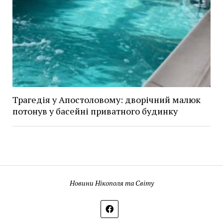
Трагедія у Апостоловому: дворічний малюк
потонув у басейні приватного будинку
Новини Нікополя та Світу