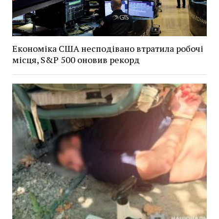
Економіка США несподівано втратила робочі
місця, S&P 500 оновив рекорд