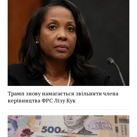
Трамп знову намагається звільнити члена
керівництва ФРС Лізу Кук