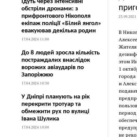
Їдуть через інтенсивні
приг
обстріли дронами: з
прифронтового Нікополя
23.09.2021
екіпаж поліції «Білий янгол»
евакуював декілька родин
В Никоп
Алексее
17.04.2026 11:00
Жителя
До 8 людей зросла кількість
дезинф
постраждалих внаслідок
этом И
ворожих авіаударів по
1 октяб
Запоріжжю
города 
и Алекс
17.04.2026 10:30
подава
У Дніпрі планують на рік
предпр
перекрити тротуар та
пользо
обмежити рух по вулиці
период 
Івана Шулика
обеспе
предуп
17.04.2026 10:00
не реко