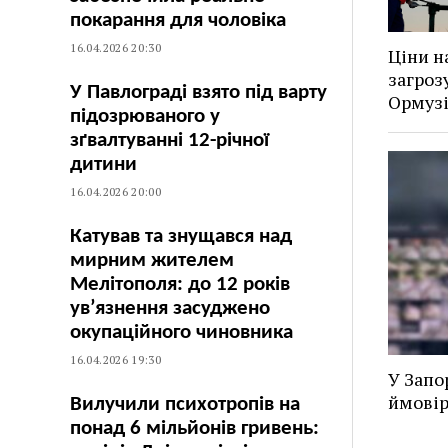
покарання для чоловіка
16.04.2026 20:30
Ціни н
загроз
У Павлограді взято під варту
Ормуз
підозрюваного у
зґвалтуванні 12-річної
дитини
16.04.2026 20:00
Катував та знущався над
мирним жителем
Мелітополя: до 12 років
ув’язнення засуджено
окупаційного чиновника
16.04.2026 19:30
У Запо
ймовір
Вилучили психотропів на
понад 6 мільйонів гривень: