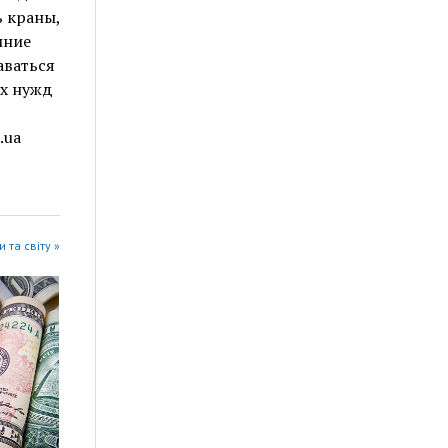
ь краны,
нние
аваться
ых нужд
.ua
 та світу »