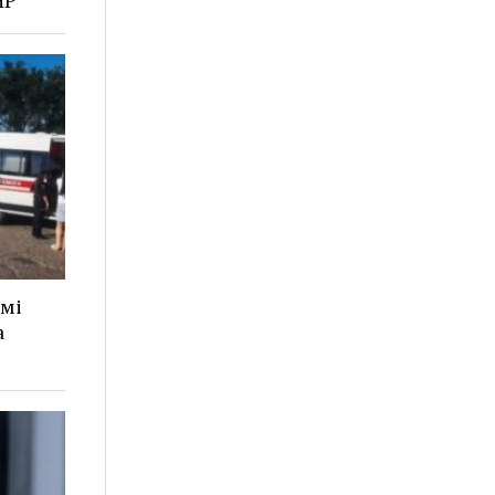
НР
ймі
а