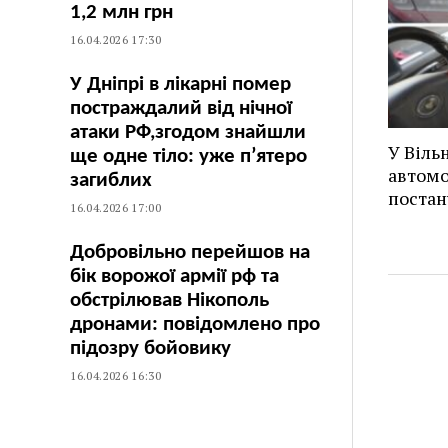
1,2 млн грн
16.04.2026 17:30
У Дніпрі в лікарні помер
постраждалий від нічної
атаки РФ,згодом знайшли
У Віль
ще одне тіло: уже п’ятеро
автомо
загиблих
постан
16.04.2026 17:00
Добровільно перейшов на
бік ворожої армії рф та
обстрілював Нікополь
дронами: повідомлено про
підозру бойовику
16.04.2026 16:30