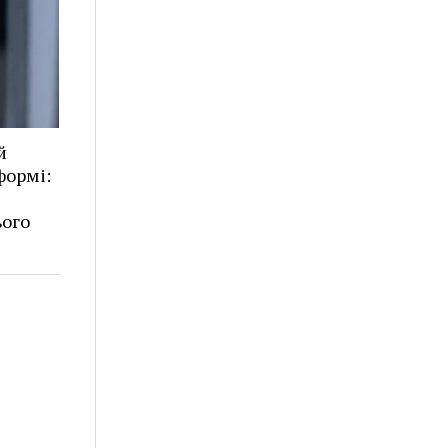
й
формі:
ього