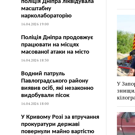
поліція Дніпра ліквідувала
масштабну
нарколабораторію
16.04.2026 19:00
Поліція Дніпра продовжує
працювати на місцях
масованої атаки на місто
16.04.2026 18:30
Водний патруль
Павлоградського району
У Запо
виявив осіб, які незаконно
знищил
видобували пісок
кілогр
16.04.2026 18:00
У Кривому Розі за втручання
прокуратури державі
повернули майно вартістю