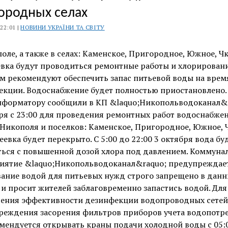
ородных селах
 22:01 |
НОВИНИ УКРАЇНИ ТА СВІТУ
оле, а также в селах: Каменское, Пригородное, Южное, Ч
вка будут проводиться ремонтные работы и хлорировани
м рекомендуют обеспечить запас питьевой воды на врем
екции. Водоснабжение будет полностью приостановлено.
нформатору сообщили в КП &laquo;Никопольводоканал&r
ря с 23:00 для проведения ремонтных работ водоснабже
Никополя и поселков: Каменское, Пригородное, Южное, 
еевка будет перекрыто. С 5:00 до 22:00 3 октября вода бу
ться с повышенной дозой хлора под давлением. Коммуна
иятие &laquo;Никопольводоканал&raquo; предупреждает
вание водой для питьевых нужд строго запрещено в дан
и просит жителей заблаговременно запастись водой. Для
чения эффективности дезинфекции водопроводных сетей
реждения засорения фильтров приборов учета водопотр
мендуется открывать краны подачи холодной воды с 05: