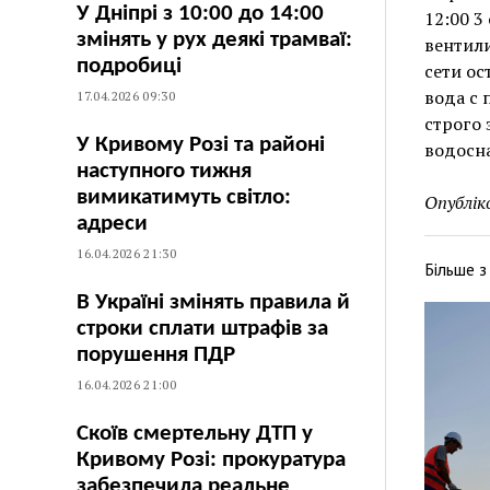
У Дніпрі з 10:00 до 14:00
12:00 3
змінять у рух деякі трамваї:
вентили
подробиці
сети ос
вода с 
17.04.2026 09:30
строго 
У Кривому Розі та районі
водосна
наступного тижня
вимикатимуть світло:
Опублік
адреси
16.04.2026 21:30
Більше 
В Україні змінять правила й
строки сплати штрафів за
порушення ПДР
16.04.2026 21:00
Скоїв смертельну ДТП у
Кривому Розі: прокуратура
забезпечила реальне