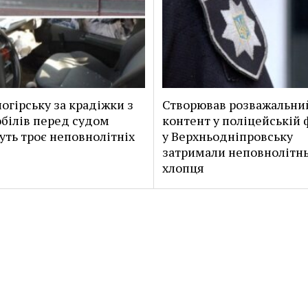
ногірську за крадіжки з
Створював розважальни
білів перед судом
контент у поліцейській 
уть троє неповнолітніх
у Верхньодніпровську
затримали неповнолітн
хлопця