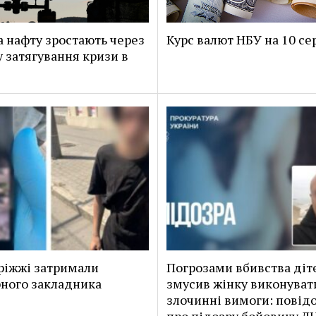
а нафту зростають через
Курс валют НБУ на 10 се
у затягування кризи в
і
ріжжі затримали
Погрозами вбивства діт
ного закладника
змусив жінку виконуват
злочинні вимоги: повід