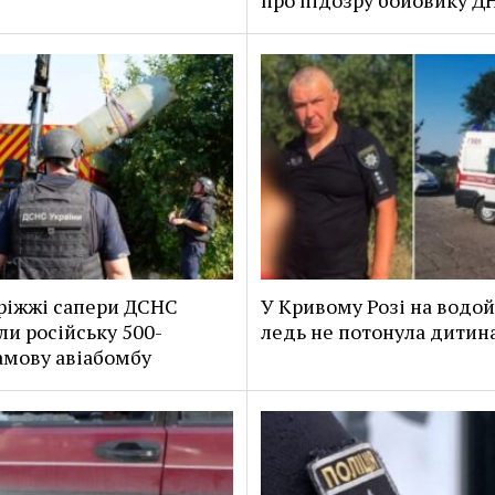
про підозру бойовику Д
ріжжі сапери ДСНС
У Кривому Розі на водо
и російську 500-
ледь не потонула дитин
амову авіабомбу