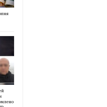
рпня
ей
и
омлено