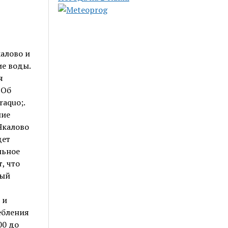
калово и
е воды.
я
 Об
aquo;.
ние
Чкалово
дет
льное
, что
ный
 и
ебления
00 до