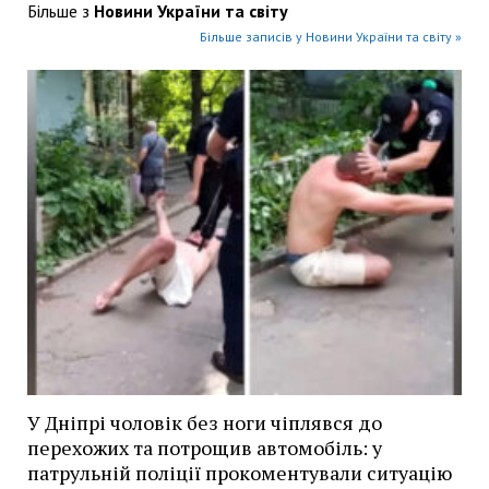
Більше з
Новини України та світу
Більше записів у Новини України та світу »
У Дніпрі чоловік без ноги чіплявся до
перехожих та потрощив автомобіль: у
патрульній поліції прокоментували ситуацію