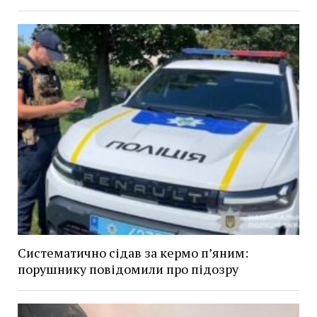
Систематично сідав за кермо п’яним:
порушнику повідомили про підозру