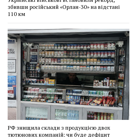
збивши російський «Орлан-30» на відстані
110 км
РФ знищила склади з продукцією двох
тютюнових компаній: чи буде дефіцит