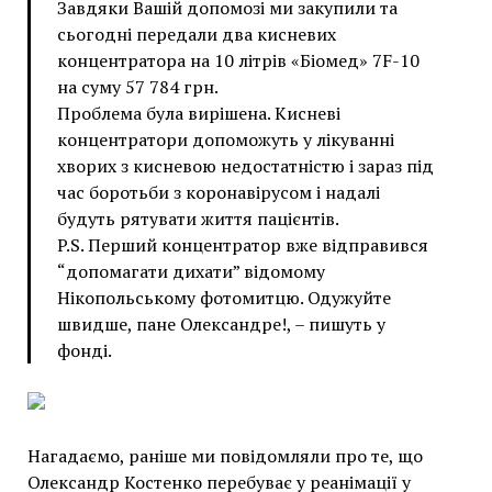
Завдяки Вашій допомозі ми закупили та
сьогодні передали два кисневих
концентратора на 10 літрів «Біомед» 7F-10
на суму 57 784 грн.
Проблема була вирішена. Кисневі
концентратори допоможуть у лікуванні
хворих з кисневою недостатністю і зараз під
час боротьби з коронавірусом і надалі
будуть рятувати життя пацієнтів.
P.S. Перший концентратор вже відправився
“допомагати дихати” відомому
Нікопольському фотомитцю. Одужуйте
швидше, пане Олександре!, – пишуть у
фонді.
Нагадаємо, раніше ми повідомляли про те, що
Олександр Костенко перебуває у реанімації у