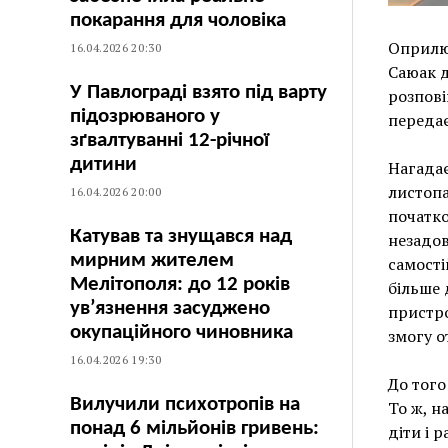
покарання для чоловіка
Оприлю
16.04.2026 20:30
Саюак д
У Павлограді взято під варту
розпові
підозрюваного у
переда
зґвалтуванні 12-річної
дитини
Нагадає
листопа
16.04.2026 20:00
початко
Катував та знущався над
незадов
мирним жителем
самості
Мелітополя: до 12 років
більше 
ув’язнення засуджено
пристро
окупаційного чиновника
змогу о
16.04.2026 19:30
До того
Вилучили психотропів на
То ж, н
понад 6 мільйонів гривень:
діти і 