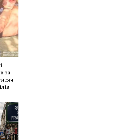
і
в за
тисяч
ілів