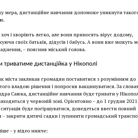
у мера, дистанційне навчання допоможе уникнути таког
ю.
 хоч і хворіють легко, але вони приносять вірус додому,
куючи своїх батьків, дідусів і бабусь. А вони вже можуть 
аднення, – пояснив міський голова.
и триватиме дистанційка у Нікополі
к міста закликав громадян поставитися з розумінням до
ого владою рішення і попросив вакцинуватися. За слова
дра Саюка, дистанційне навчання буде тривати у Нікопол
находиться у червоній зоні. Орієнтовно – до 1 грудня 2021
ситуація буде погіршуватися, доведеться ввести повний
 – закрити дитячі садки і зупинити громадський транспо
іше – у відео нижче: