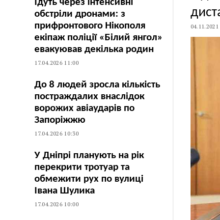
Їдуть через інтенсивні
дист
обстріли дронами: з
прифронтового Нікополя
04.11.2021
екіпаж поліції «Білий янгол»
евакуював декілька родин
17.04.2026 11:00
До 8 людей зросла кількість
постраждалих внаслідок
ворожих авіаударів по
Запоріжжю
17.04.2026 10:30
У Дніпрі планують на рік
перекрити тротуар та
обмежити рух по вулиці
Івана Шулика
17.04.2026 10:00