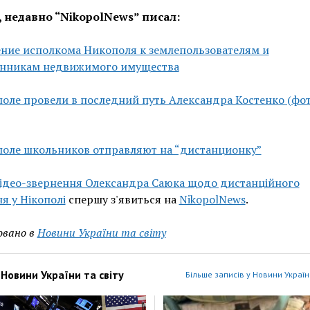
, недавно “NikopolNews” писал:
ние исполкома Никополя к землепользователям и
енникам недвижимого имущества
оле провели в последний путь Александра Костенко (фот
поле школьников отправляют на “дистанционку”
ідео-звернення Олександра Саюка щодо дистанційного
я у Нікополі
спершу з'явиться на
NikopolNews
.
овано в
Новини України та світу
з
Новини України та світу
Більше записів у Новини України