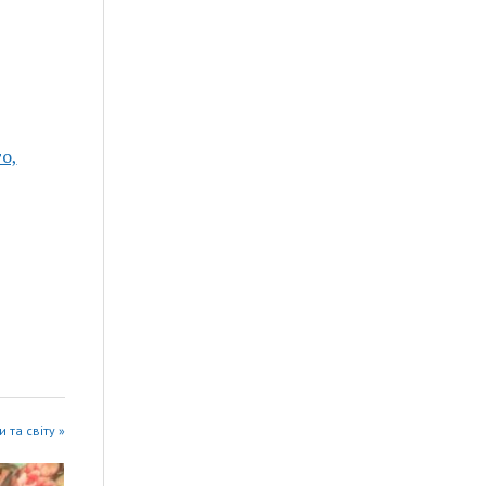
о,
 та світу »