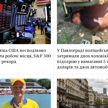
іка США несподівано
У Павлограді поліцейськ
ла робочі місця, S&P 500
затримали двох чоловікі
 рекорд
підозрою у вимаганні 5 
доларів та двох автомоб