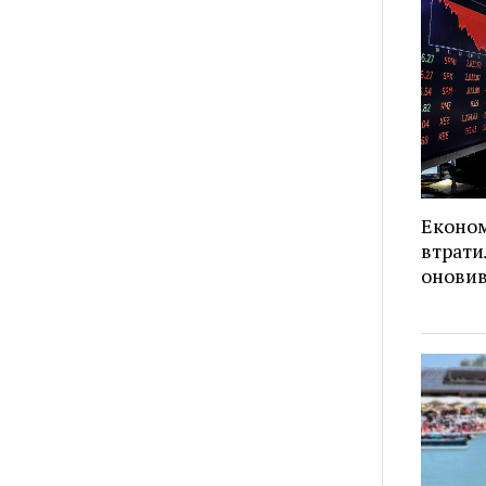
Економ
втрати
оновив