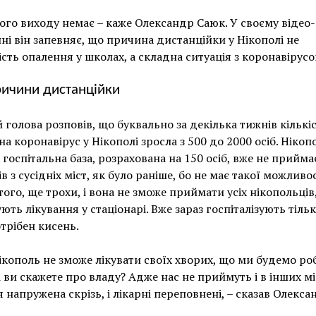
ого виходу немає – каже Олександр Саюк. У своєму відео-
ні він запевняє, що причина дистанційки у Нікополі не
ість опалення у школах, а складна ситуація з коронавірусо
ичини дистанційки
 голова розповів, що буквально за декілька тижнів кількі
на коронавірус у Нікополі зросла з 500 до 2000 осіб. Нікоп
 госпітальна база, розрахована на 150 осіб, вже не прийма
в з сусідніх міст, як було раніше, бо не має такої можливос
того, ще трохи, і вона не зможе приймати усіх нікопольців,
ють лікування у стаціонарі. Вже зараз госпіталізують тільк
трібен кисень.
кополь не зможе лікувати своїх хворих, що ми будемо ро
 ви скажете про владу? Адже нас не приймуть і в інших мі
я напружена скрізь, і лікарні переповнені, – сказав Олекса