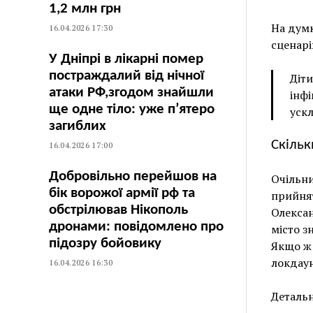
1,2 млн грн
На думк
16.04.2026 17:30
сценарі
У Дніпрі в лікарні помер
постраждалий від нічної
Діти
атаки РФ,згодом знайшли
інфі
ще одне тіло: уже п’ятеро
ускл
загиблих
Скільк
16.04.2026 17:00
Добровільно перейшов на
Очільни
бік ворожої армії рф та
прийнят
обстрілював Нікополь
Олексан
дронами: повідомлено про
місто з
підозру бойовику
Якщо ж 
локдаун
16.04.2026 16:30
Детальн