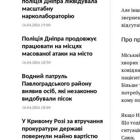
поліція Дніпра ліквідувала
масштабну
Але інш
нарколабораторію
звернен
відсутн
16.04.2026 19:00
Поліція Дніпра продовжує
Про пр
працювати на місцях
масованої атаки на місто
Міський
хворих 
16.04.2026 18:30
ковідна
Водний патруль
пацієнті
Павлоградського району
Більше 
виявив осіб, які незаконно
потребу
видобували пісок
кому по
16.04.2026 18:00
Якщо Ні
У Кривому Розі за втручання
Що тоді
прокуратури державі
ситуаці
повернули майно вартістю
Саюк.