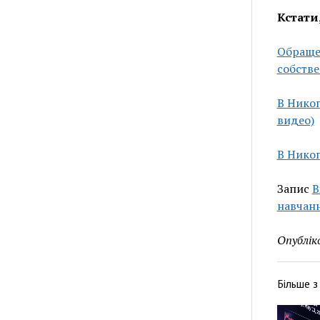
Кстати
Обраще
собств
В Никоп
видео)
В Нико
Запис
В
навчанн
Опублік
Більше 