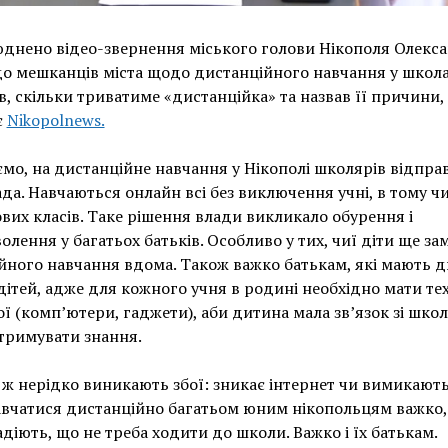
днено відео-звернення міського голови Нікополя Олекс
о мешканців міста щодо дистанційного навчання у школах
в, скільки триватиме «дистанційка» та назвав її причини,
є
Nikopolnews.
мо, на дистанційне навчання у Нікополі школярів відправ
да. Навчаються онлайн всі без виключення учні, в тому чис
вих класів. Таке рішення влади викликало обурення і
олення у багатьох батьків. Особливо у тих, чиї діти ще за
йного навчання вдома. Також важко батькам, які мають д
дітей, адже для кожного учня в родині необхідно мати тех
ї (комп’ютери, гаджети), аби дитина мала зв’язок зі школ
тримувати знання.
 ж нерідко виникають збої: зникає інтернет чи вимикають 
авчатися дистанційно багатьом юним нікопольцям важко,
радіють, що не треба ходити до школи. Важко і їх батькам.