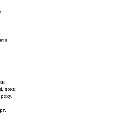
о
мати
ми
і, поки
 року.
рт.