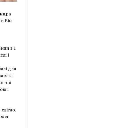
андра
. Він
или з 1
лі і
малі для
вох та
нічні
ою і
світло.
 хоч