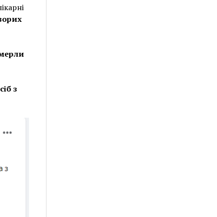
лікарні
ворих
мерли
сіб з