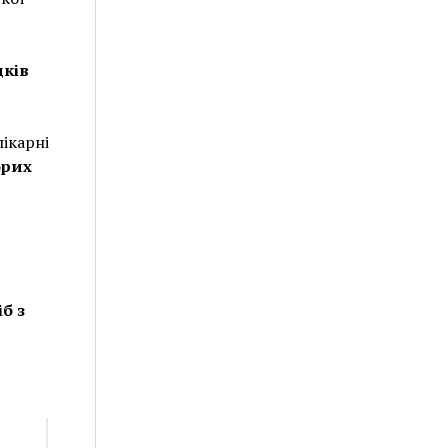
дків
лікарні
орих
іб з