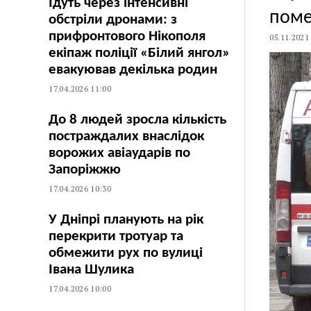
Їдуть через інтенсивні
поме
обстріли дронами: з
прифронтового Нікополя
05.11.2021
екіпаж поліції «Білий янгол»
евакуював декілька родин
17.04.2026 11:00
До 8 людей зросла кількість
постраждалих внаслідок
ворожих авіаударів по
Запоріжжю
17.04.2026 10:30
У Дніпрі планують на рік
перекрити тротуар та
обмежити рух по вулиці
Івана Шулика
17.04.2026 10:00