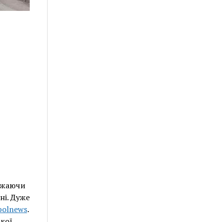
важаючи
ні. Дуже
polnews
.
кої