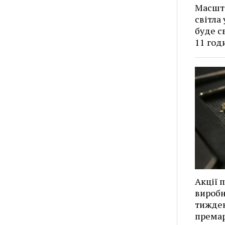
Масшт
світла
буде с
11 год
Акції 
виробн
тижден
премар