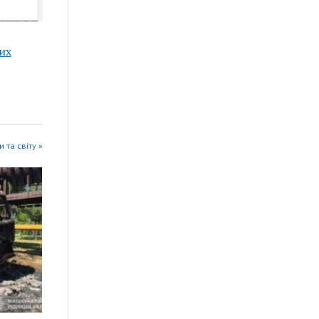
их
 та світу »