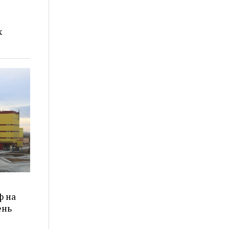
х
ф на
ень