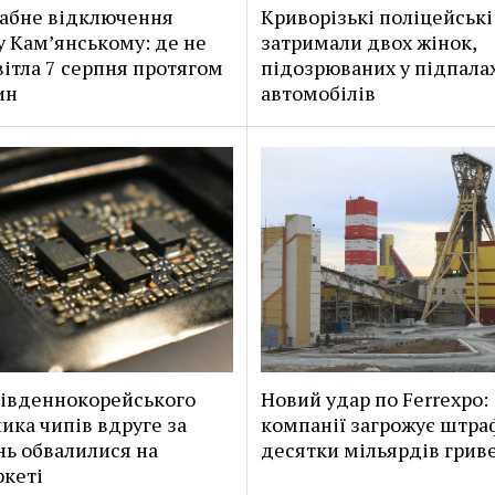
абне відключення
Криворізькі поліцейські
 у Кам’янському: де не
затримали двох жінок,
вітла 7 серпня протягом
підозрюваних у підпала
ин
автомобілів
південнокорейського
Новий удар по Ferrexpo:
ика чипів вдруге за
компанії загрожує штра
ь обвалилися на
десятки мільярдів грив
кеті