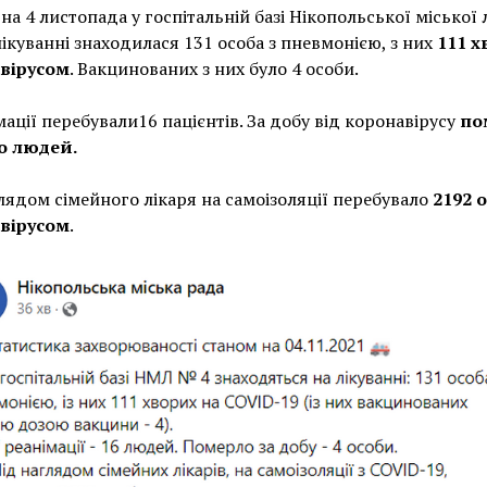
на 4 листопада у госпітальній базі Нікопольської міської 
ікуванні знаходилася 131 особа з пневмонією, з них
111 х
вірусом
. Вакцинованих з них було 4 особи.
мації перебували16 пацієнтів. За добу від коронавірусу
по
о людей.
лядом сімейного лікаря на самоізоляції перебувало
2192 о
вірусом
.