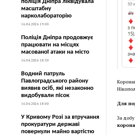
поліція Дніпра ліквідувала
масштабну
нарколабораторію
16.04.2026 19:00
Поліція Дніпра продовжує
працювати на місцях
масованої атаки на місто
16.04.2026 18:30
Водний патруль
Павлоградського району
Коронав
виявив осіб, які незаконно
Нікопол
видобували пісок
Для по
16.04.2026 18:00
У Кривому Розі за втручання
За добу
прокуратури державі
корона
повернули майно вартістю