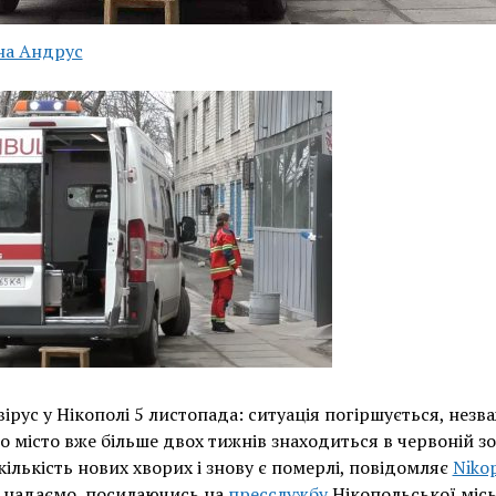
на Андрус
ірус у Нікополі 5 листопада: ситуація погіршується, нез
що місто вже більше двох тижнів знаходиться в червоній зо
кількість нових хворих і знову є померлі, повідомляє
Niko
 надаємо, посилаючись на
пресслужбу
Нікопольської місь