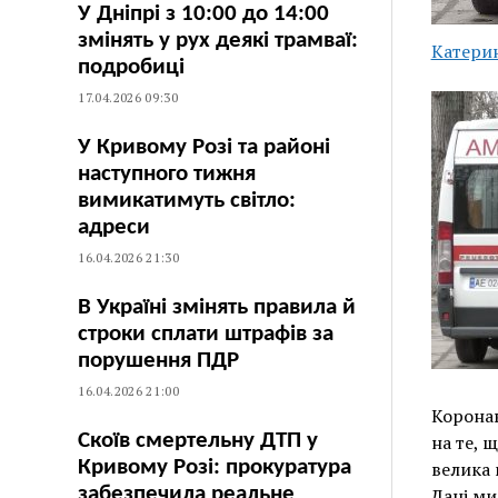
У Дніпрі з 10:00 до 14:00
змінять у рух деякі трамваї:
Катери
подробиці
17.04.2026 09:30
У Кривому Розі та районі
наступного тижня
вимикатимуть світло:
адреси
16.04.2026 21:30
В Україні змінять правила й
строки сплати штрафів за
порушення ПДР
16.04.2026 21:00
Коронав
Скоїв смертельну ДТП у
на те, 
Кривому Розі: прокуратура
велика 
забезпечила реальне
Дані ми