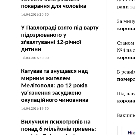
покарання для чоловіка
ради та
16.04.2026 20:30
За мину
У Павлограді взято під варту
корона
підозрюваного у
зґвалтуванні 12-річної
Станом 
дитини
№4 на л
корона
16.04.2026 20:00
Катував та знущався над
В реані
мирним жителем
померл
Мелітополя: до 12 років
ув’язнення засуджено
Під наг
окупаційного чиновника
корона
16.04.2026 19:30
Вакцино
Вилучили психотропів на
понад 6 мільйонів гривень: