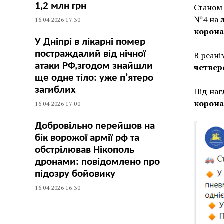
1,2 млн грн
Станом 
№4 на л
16.04.2026 17:30
корона
У Дніпрі в лікарні помер
постраждалий від нічної
В реані
атаки РФ,згодом знайшли
четвер
ще одне тіло: уже п’ятеро
загиблих
Під наг
корона
16.04.2026 17:00
Добровільно перейшов на
бік ворожої армії рф та
обстрілював Нікополь
дронами: повідомлено про
підозру бойовику
16.04.2026 16:30