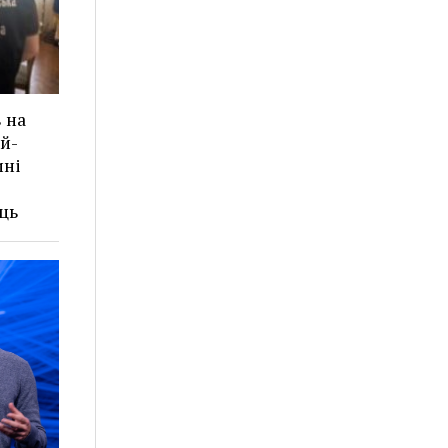
 на
ей-
ині
ць