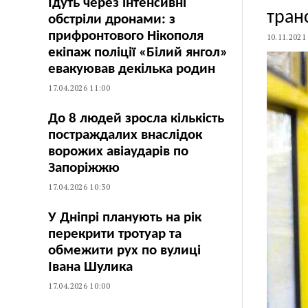
Їдуть через інтенсивні
транс
обстріли дронами: з
прифронтового Нікополя
10.11.2021
екіпаж поліції «Білий янгол»
евакуював декілька родин
17.04.2026 11:00
До 8 людей зросла кількість
постраждалих внаслідок
ворожих авіаударів по
Запоріжжю
17.04.2026 10:30
У Дніпрі планують на рік
перекрити тротуар та
обмежити рух по вулиці
Івана Шулика
17.04.2026 10:00