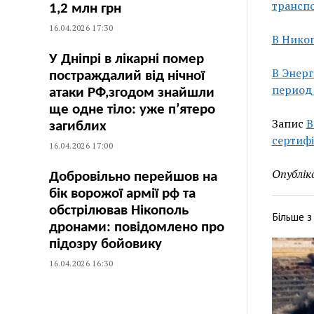
транспо
1,2 млн грн
16.04.2026 17:30
В Нико
У Дніпрі в лікарні помер
В Энер
постраждалий від нічної
период
атаки РФ,згодом знайшли
ще одне тіло: уже п’ятеро
Запис
В
загиблих
сертифі
16.04.2026 17:00
Опублік
Добровільно перейшов на
бік ворожої армії рф та
обстрілював Нікополь
Більше 
дронами: повідомлено про
підозру бойовику
16.04.2026 16:30