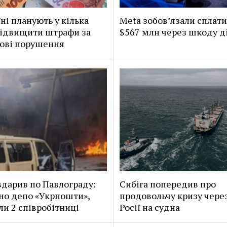
їні планують у кілька
Meta зобов’язали сплат
підвищити штрафи за
$567 млн через шкоду д
ові порушення
вдарив по Павлограду:
Сибіга попередив про
о депо «Укрпошти»,
продовольчу кризу чере
ли 2 співробітниці
Росії на судна