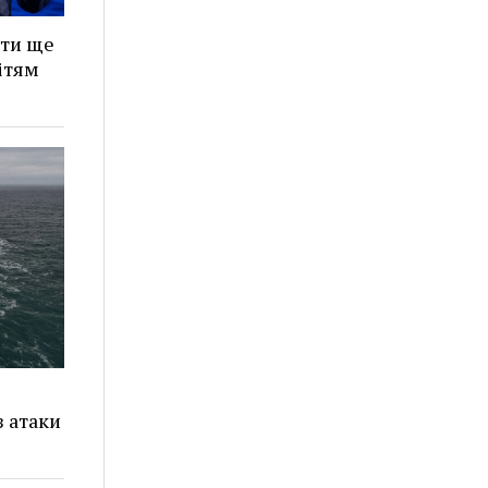
ити ще
ітям
з атаки