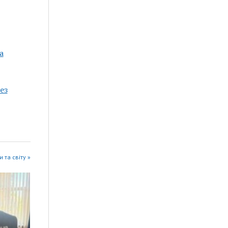
а
ез
 та світу »