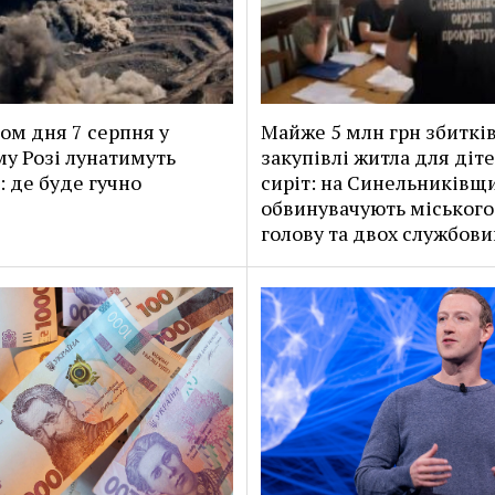
ом дня 7 серпня у
Майже 5 млн грн збитків
у Розі лунатимуть
закупівлі житла для діт
: де буде гучно
сиріт: на Синельниківщ
обвинувачують міського
голову та двох службови