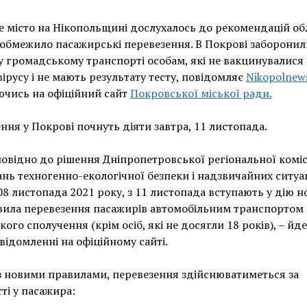
 місто на Нікопольщині дослухалось до рекомендацій об
 обмежило пасажирські перевезення. В Покрові заборонил
у громадському транспорті особам, які не вакцинувалися 
ірусу і не мають результату тесту, повідомляє
Nikopolnew
чись на офіційний сайт
Покровської міської ради.
ня у Покрові почнуть діяти завтра, 11 листопада.
овідно до рішення Дніпропетровської регіональної комісі
нь техногенно-екологічної безпеки і надзвичайних ситуа
08 листопада 2021 року, з 11 листопада вступають у дію н
вила перевезення пасажирів автомобільним транспортом
кого сполучення (крім осіб, які не досягли 18 років), – йд
відомленні на офіційному сайті.
з новими правилами, перевезення здійснюватиметься за
ті у пасажира: