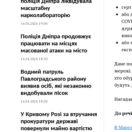
поліція Дніпра ліквідувала
серт
масштабну
або 
нарколабораторію
COVI
16.04.2026 19:00
держ
вико
Поліція Дніпра продовжує
або 
працювати на місцях
експ
масованої атаки на місто
16.04.2026 18:30
Дане по
мережі.
Водний патруль
хто обу
Павлоградського району
будуть 
виявив осіб, які незаконно
видобували пісок
Нагадає
16.04.2026 18:00
До реч
У Кривому Розі за втручання
прокуратури державі
В Марг
повернули майно вартістю