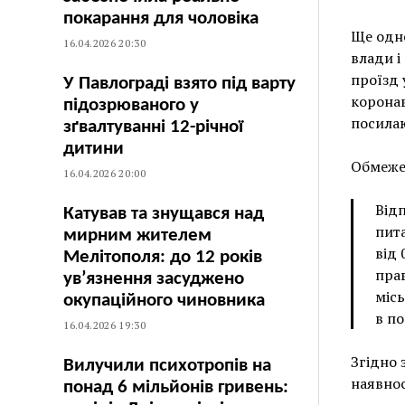
покарання для чоловіка
Ще одне
16.04.2026 20:30
влади і
проїзд 
У Павлограді взято під варту
коронав
підозрюваного у
посилаю
зґвалтуванні 12-річної
дитини
Обмежен
16.04.2026 20:00
Відп
Катував та знущався над
пита
мирним жителем
від 
Мелітополя: до 12 років
пра
ув’язнення засуджено
місь
окупаційного чиновника
в по
16.04.2026 19:30
Згідно 
Вилучили психотропів на
наявнос
понад 6 мільйонів гривень: