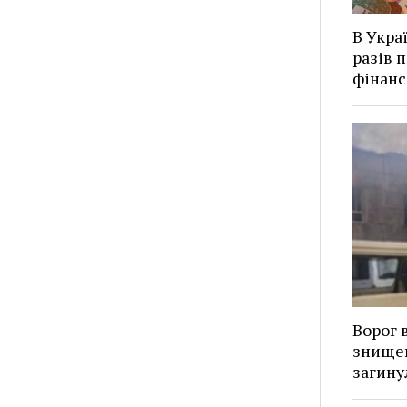
В Укра
разів 
фінанс
Ворог 
знищен
загину