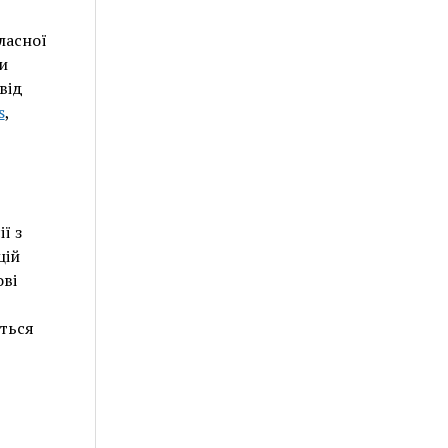
ласної
и
від
s
,
ї з
цій
ові
еться