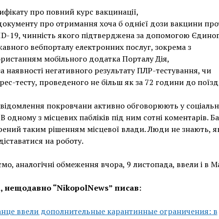
ифікату про повний курс вакцинації,
документу про отримання хоча б однієї дози вакцини про
D-19, чинність якого підтверджена за допомогою Єдино
авного вебпорталу електронних послуг, зокрема з
ристанням мобільного додатка Порталу Дія,
за наявності негативного результату ПЛР-тестування, чи
рес-тесту, проведеного не більш як за 72 години до поїзд
відомлення покровчани активно обговорюють у соціальн
 В одному з місцевих пабліків під ним сотні коментарів. Б
рений таким рішенням місцевої влади. Люди не знають, я
діставатися на роботу.
мо, аналогічні обмеження вчора, 9 листопада, ввели і в М
і, нещодавно “NikopolNews” писав:
анце ввели дополнительные карантинные ограничения: в