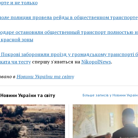
рте и не только
поле полиция провела рейды в общественном транспорте
годаре остановили общественный транспорт полностью н
 красной зоны
 Покрові заборонили проїзд у громадському транспорті б
ката чи тесту
спершу з'явиться на
NikopolNews
.
овано в
Новини України та світу
з
Новини України та світу
Більше записів у Новини України