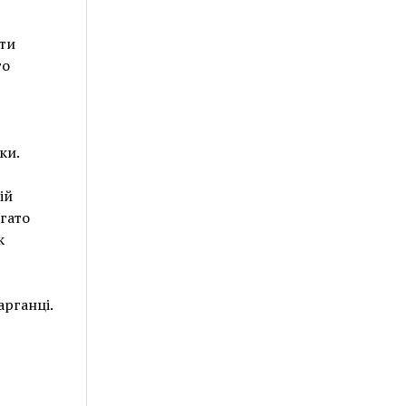
ти
го
ки.
ій
агато
к
арганці.