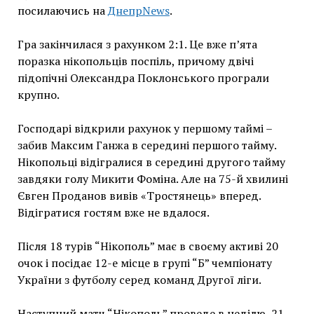
посилаючись на
ДнепрNews
.
Гра закінчилася з рахунком 2:1. Це вже п’ята
поразка нікопольців поспіль, причому двічі
підопічні Олександра Поклонського програли
крупно.
Господарі відкрили рахунок у першому таймі –
забив Максим Ганжа в середині першого тайму.
Нікопольці відігралися в середині другого тайму
завдяки голу Микити Фоміна. Але на 75-й хвилині
Євген Проданов вивів «Тростянець» вперед.
Відігратися гостям вже не вдалося.
Після 18 турів “Нікополь” має в своєму активі 20
очок і посідає 12-е місце в групі “Б” чемпіонату
України з футболу серед команд Другої ліги.
Наступний матч “Нікополь” проведе в неділю, 21