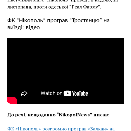
листопада, проти одеської “Реал Фарму”.
ФК “Нікополь” програв “Тростянцю” на
виїзді: відео
До речі, нещодавно “NikopolNews” писав:
ФК «Нікополь» розгромно програв «Балкан» на