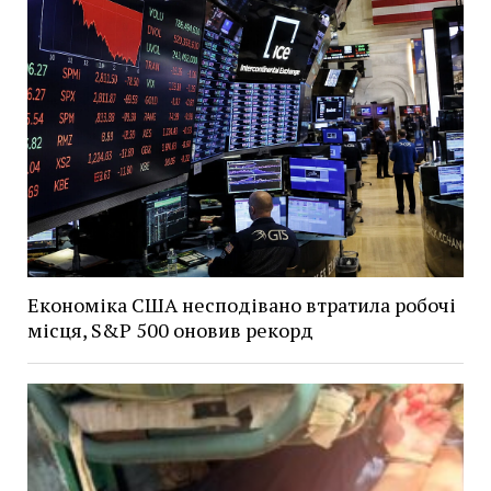
Економіка США несподівано втратила робочі
місця, S&P 500 оновив рекорд