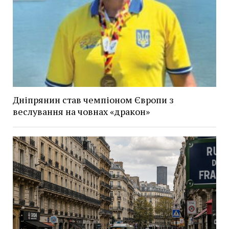
Дніпрянин став чемпіоном Європи з
веслування на човнах «дракон»