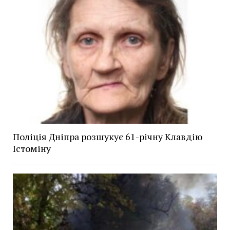
Поліція Дніпра розшукує 61-річну Клавдію
Істоміну