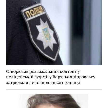
Створював розважальний контент у
поліцейській формі: у Верхньодніпровську
затримали неповнолітнього хлопця