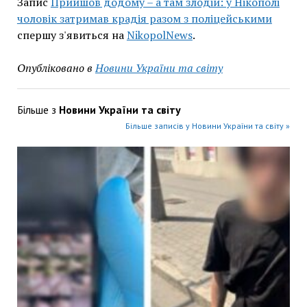
Запис
Прийшов додому – а там злодій: у Нікополі
чоловік затримав крадія разом з поліцейськими
спершу з'явиться на
NikopolNews
.
Опубліковано в
Новини України та світу
Більше з
Новини України та світу
Більше записів у Новини України та світу »