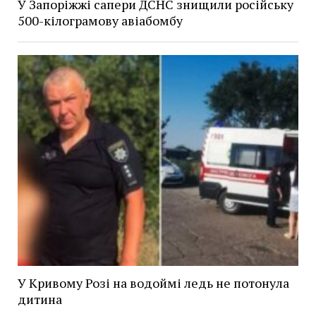
У Запоріжжі сапери ДСНС знищили російську
500-кілограмову авіабомбу
У Кривому Розі на водоймі ледь не потонула
дитина