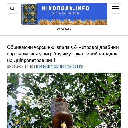
відкри
меню
08.08.2026
Обриваючи черешню, впала з 6-метрової драбини
і провалилася у вигрібну яму – жахливий випадок
на Дніпропетровщині
29.05.2024 19:10 |
НОВИНИ УКРАЇНИ ТА СВІТУ